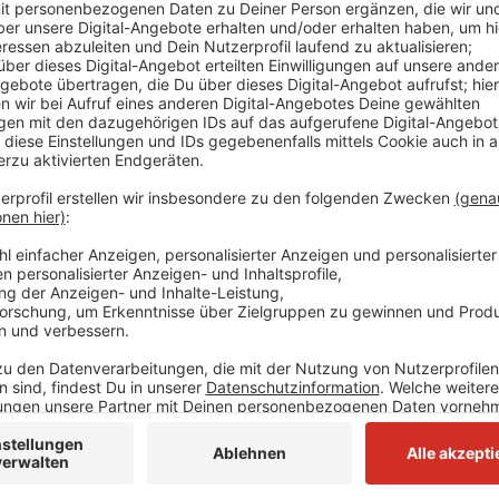
Eine Gefahr habe aber nicht bestanden. Laut einem C
der Gestank kam. Es sei nichts bei den ansässigen F
Abwasser-System überprüft. Einem Feuerwehrmann 
mittlerweile sei er aber wieder wohlauf. Derzeit s
unterwegs, so der Sprecher. Offenbar habe sich der G
Messergebnisse seien unauffällig. Von dem Vorfall i
endet die S11 aus Düsseldorf kommend in Dormagen.
Worringen.
Anzeige