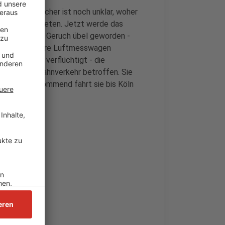
urrenta-Sprecher ist noch unklar, woher
irmen ausgetreten. Jetzt werde das
war von dem Geruch übel geworden -
eien auch mehrere Luftmesswagen
estank aber verflüchtigt - die
st auch der Bahnverkehr betroffen. Sie
 Aus Köln kommend fährt sie bis Köln