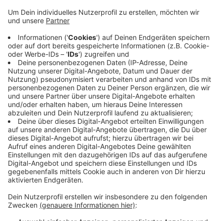
Anzeige
Dazu laden unter anderem das Jobcenter und das
Neusser Gesundheitsamt ein. Neben dem
Gesundheitscheck gibt es da auch Infos rund um ein
gesundes Leben. Caritas, die Diakonie oder auch das
Neusser Familienbüro sind vertreten. Außerdem
werden verschiedene Sport- und Fitness-Workshops
angeboten. Die Messe läuft am Mittwoch (08.07.) von
10 bis 14 Uhr.
Anzeige