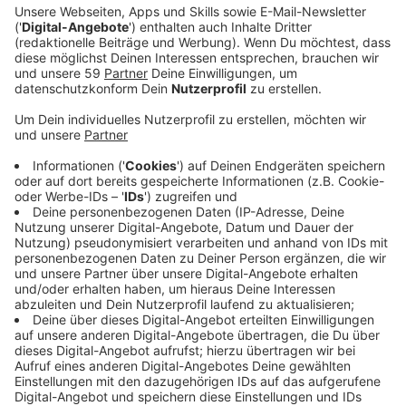
Frisch von ihrer Tournee durch Europa und Nordamerika
zurück haben sich die Indie-Jungs wieder ans Werk
gesetzt und mit "Bedroom Exile" etwas Neues
veröffentlicht. Wie schon sein Vorgänger - "Morning
Blue" - ist der Song das Produkt einer intensiven
Schaffensphase von zwei Jahren. Ein Zeitraum, in dem
sich Sänger Frederik Rabe, Gitarrist Finn Schwieters,
Bassist Luca Göttner, Keyboarder Jonathan
Wischniowski und Drummer Finn Thomas nicht nur der
Perfektionierung ihres Sounds gewidmet haben,
sondern auch einer, in dem sich das Quintett mit den
Ausmaßen ihres Erfolgs auseinandergesetzt hat. Hier
hört ihr das Endprodukt - "Bedroom Exile" bei uns im
besten Mix.
Anzeige