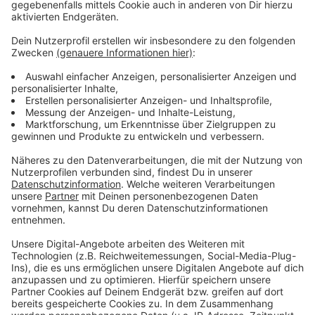
Wir benötigen Ihre
Zustimmung, um den YouTube
Video-Service zu laden!
Wir verwenden einen Service eines
Drittanbieters, um Videoinhalte
einzubetten. Dieser Service kann
Daten zu Ihren Aktivitäten
sammeln. Bitte lesen Sie die
Details durch und stimmen Sie der
Nutzung des Service zu, um dieses
Video anzusehen.
Mehr Informationen
Giant Rooks hat mit "Bedroom Exile" eine neue Single
auf den Markt gebracht.
Akzeptieren
Anzeige
powered by
Usercentrics Consent
Management Platform