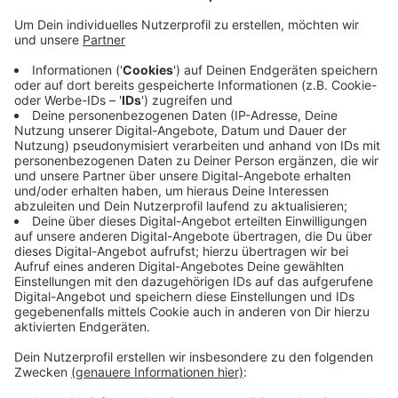
Anzeige
Wie das Kino bei Facebook mitteilt, ist das
Filmangebot der Verleiher aktuell zu gering. Mit so
wenigen Filmen sei ein wirtschaftlicher Betrieb nicht
möglich. Das Kino plant jetzt nächste Woche
Donnerstag zu öffnen. Ursprünglich sollte es schon
diese Woche Donnerstag losgehen. Der Kino-Betreiber
hat die Corona-Pause für Umbaumaßnahmen genutzt.
Unter anderem hat das Kino neue Stühle bekommen.
Anzeige