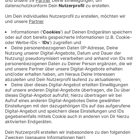
Anzeige
Zuletzt sei es zum Beispiel schwierig gewesen, an
Scharlachtabletten zu kommen. Viele Apotheken sind
dabei, ihre Schränke zu füllen, um den Bedarf für den
Herbst und Winter decken zu können. Seit diesem
Monat gilt zwar ein neues Gesetz der
Bundesregierung, das gegen Lieferengpässe helfen
soll. Das bezeichnet der Sprecher des
Apothekerverbands im Rhein-Kreis Neuss, Christoph
Napp-Saarbourg, aber als halbherzig. Wenn die
Apotheke ein nicht lieferbares Medikament durch ein
anderes ersetze, gebe es zum Beispiel noch keine
Möglichkeit, das auch abzurechnen. Älteren Menschen
empfiehlt der Verband deshalb, sich vorsorglich gegen
Grippe impfen zu lassen.