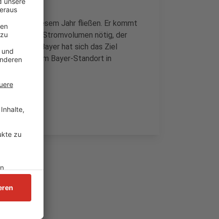
m noch in diesem Jahr fließen. Er kommt
stig sei ein Stromvolumen nötig, der
ntspreche. Bayer hat sich das Ziel
talten. An dem Bayer-Standort in