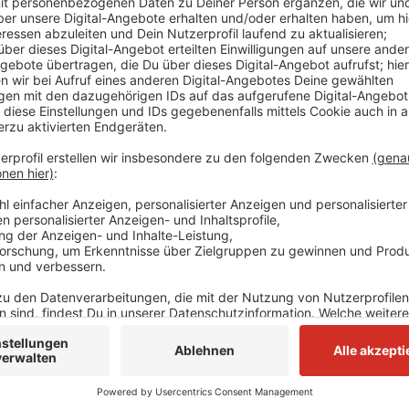
Nach Angaben von Currenta soll der erste grüne Stro
demnach aus deutschen Wind- und Solarparks. Langfri
einem Jahresverbrauch von rund 45.000 Haushalten e
gesetzt, bis 2030 die Geschäfte klimaneutral zu ges
Dormagen arbeiten rund 1.200 Menschen.
Anzeige