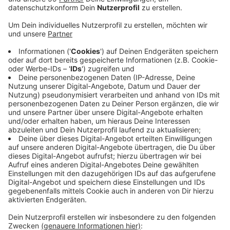
Anzeige
Los geht es mit der Theodor-Fliedner-Grundschule in
Lank-Latum. Der Plan für diese Grundschule ist:
Doppelt so viel Platz und eine modernere
Raumstruktur. Außerdem sollen das Foyer und die
Mensa komplett neu werden. In Zukunft können dort
dann bis zu 300 Kinder unterrichtet werden. Die
Fertigstellung soll in zwei Jahren abgeschlossen sein.
Bis dahin findet der Unterricht in provisorischen
Containern statt. Die werden in den nächsten Tagen
aufgebaut. Für die Modernisierung aller Grundschulen
will die Stadt Meerbusch etwa 165 Millionen Euro in
die Hand nehmen. Rund zehn Millionen davon fließen
jetzt in die Theodor-Fliedner-Grundschule.