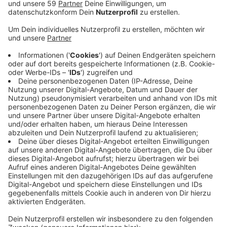
Anzeige
Demnach kommt das Lukaskrankenhaus in Neuss unter
die Top 100 der besten Krankenhäuser in ganz
Deutschland - es liegt auf Rang 96. Auch bei den
Fachabteilungen schneiden die Krankenhäuser im
Kreisgebiet gut ab. So sind aus dem Lukaskrankenhaus
mehrere Bereiche ausgezeichnet worden: Zum Beispiel
die Kardiologie oder die Urologische Klinik. Am
Krankenhaus in Dormagen ist die Frauenklinik unter
Deutschlands Top Kliniken aufgeführt. Und auch das
Johanna-Etienne Krankenhaus in Neuss steht auf der
Liste: mit der Neurologie, der Orthopädie, der
Unfallchirurgie und der Sportmedizin. Das St.
Elisabeth-Hospital Meerbusch-Lank ist eine Top-Klink
für die Orthopädie und das Neusser Alexius/Josef