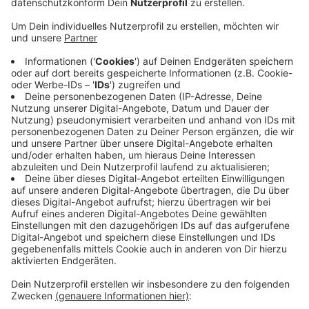
Anzeige
Die kleinere Impfstelle an der Hammer Landstraße
wird es nicht mehr geben, diese wird vom Impfzentrum
abgelöst. Mindestens 2400 Impfungensollen dort
täglich angeboten werden. Im September hatte das
Land NRW die Impftzentren schließen lassen, darunter
auch das in Neuss. Wer ab heute wieder dort hingehen
möchte, braucht keinen Termin. Allerdings sollten die
nötigen Unterlagen schon ausgefüllt mitgebracht
werden. Die mobilen Impftermine gibt es auch
weiterhin. Am Donnerstag zum Beispiel im Ratssaal der
Stadt Korschenbroich oder im Pfarrheim in Dormagen-
Gohr.
Anzeige