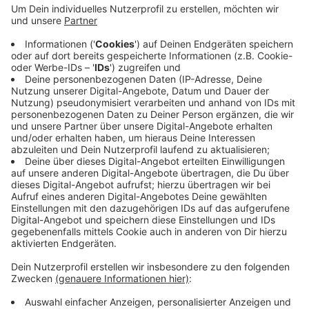
Veröffentlicht:
Freitag, 08.05.2026 08:05
Anzeige
Demnach sind vor allem Blumen als Geschenk hoch im
Kurs. Aber auch Pralinen, Parfüm oder Accessoires
würden viel gekauft, so der Verband. Bundesweit geht
er von einem Umsatz in Höhe von einer Milliarde Euro
aufgrund des Muttertags-Geschäfts aus.
Anzeige
Anzeige