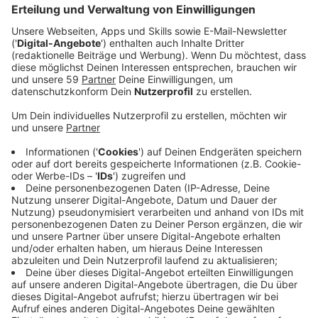
Anzeige
Dabei kommt es auf viele verschiedene Faktoren an:
ältere Schüler kommen mit dem Home-Schooling
meist besser klar als andere, manche Eltern haben
nicht nur ein sondern drei Kinder zu versorgen... auch
wenn das Schulministerium auf verschiedene
Hilfsangebote verweist, sehen die Lehrer im Kreis die
Situation doch meist als Belastung. NE-WS 89.4-
Reporterin Tatjana Otto hat sich ein Bild gemacht.
Anzeige