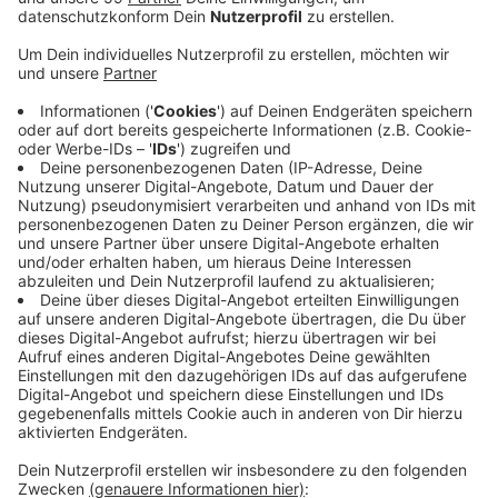
Anzeige
Westnetz fliegt mit dem Hubschrauber mit einer
Geschwindigkeit von 20 bis 25 Stundenkilometern
dicht an die Stromleitungen heran. Die Flughöhe liegt
dabei zwischen 20 und 70 Metern. Dafür ist ein extra
geschulter Pilot im Einsatz. Die Experten an Bord
gucken dann nach Schäden oder starken
Verschmutzungen. Nach Angaben vom Westnetz
werden auffällige Stellen dann direkt notiert und
notwendige Reparaturen beauftragt. Weitere
Mitarbeiter gucken sich das Stromnetz vom Boden
aus an und schauen dort nach möglichen Schäden.
Durch die regelmäßigen Kontrollen sollen Probleme
schon vorab erkannt und verhindert werden.