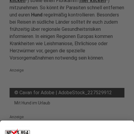
klicken
*) sowie einen Flohkamm (
hier klicken
*)
mitzunehmen. So könnt ihr Parasiten schnell entfernen
und euren
Hund
regelmäßig kontrollieren. Besonders
bei Reisen in südliche Länder solltet ihr euch zudem
frühzeitig über regionale Gesundheitsrisiken
informieren. In einigen Regionen Europas kommen
Krankheiten wie Leishmaniose, Ehrlichiose oder
Herzwürmer vor, gegen die spezielle
Vorsorgemaßnahmen notwendig sein können.
Anzeige
©
Cavan for Adobe | AdobeStock_227529912
Mit Hund im Urlaub
Anzeige