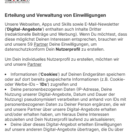
Checkliste: Die perfekte Hunde-
Reiseapotheke
Anzeige
Damit ihr nichts vergesst, hier die kompakte Übersicht:
Anzeige
Verbandsmaterial
Anzeige
Sterile Kompressen (
hier klicken
*)
Mullbinden
selbsthaftende Vebandbinden (
hier klicken
*)
Verbandsschere (
hier klicken
*)