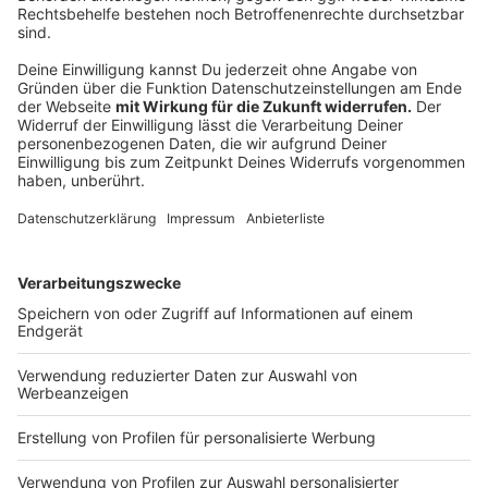
Notfallausrüstung
Anzeige
Fieberthermometer
Rettungsdecke
Taschenlampe
Kühlkompressen
Maulschlaufe
Anzeige
©
Vasyl | AdobeStock_383268223
Urlaub mit Hund