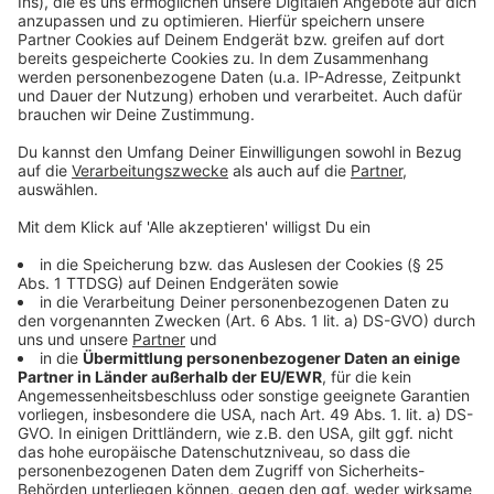
Anzeige
Individuelle Dauermedikamente
Magen-Darm-Präparate (
hier klicken
*)
Elektrolyte
Medikamente gegen Reisekrankheit
Anzeige
Parasiten-Schutz
Anzeige
Zeckenzange (
hier klicken
*)
Flohkamm (
hier klicken
*)
Zecken- und Flohschutz
Anzeige