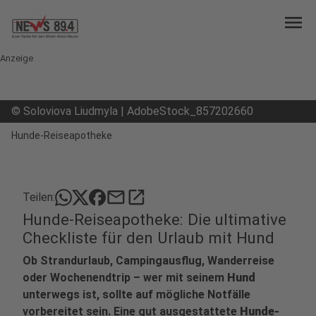
menu
Anzeige
©
Soloviova Liudmyla | AdobeStock_857202660
Hunde-Reiseapotheke
mail
open_in_new
Teilen:
Hunde-Reiseapotheke: Die ultimative
Checkliste für den Urlaub mit Hund
Ob Strandurlaub, Campingausflug, Wanderreise
oder Wochenendtrip – wer mit seinem
Hund
unterwegs ist, sollte auf mögliche Notfälle
vorbereitet sein. Eine gut ausgestattete
Hunde-