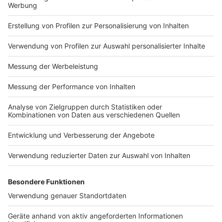
Anzeige
Fazit: Mit der richtigen Hunde-
Reiseapotheke entspannt in den Urlaub
Anzeige
Eine gut ausgestattete
Hunde-Reiseapotheke
gehört zu jedem
Urlaub mit Hund
dazu. Sie hilft euch
dabei, kleinere Verletzungen und gesundheitliche
Probleme schnell zu versorgen und sorgt für mehr
Sicherheit unterwegs. Je besser ihr vorbereitet seid,
desto entspannter könnt ihr euren
Urlaub
gemeinsam
genießen.
Nehmt euch vor jeder
Reise
einige Minuten Zeit, um
eure
Hunde-Reiseapotheke
zu überprüfen, fehlende
Materialien zu ergänzen und die Haltbarkeit von