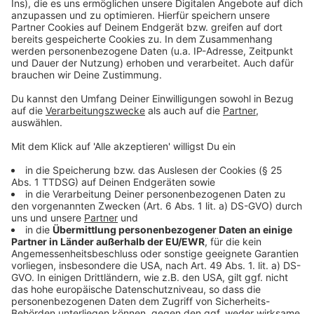
powered by
Usercentrics Consent
Anzeige
Management Platform
©
Copyright: ARD / Cosmo
Auch die Mädels wollen ihren Teil vom "Hype" ab.
Anzeige
©
Copyright: ARD / Cosmo
Mousa gerät immer wieder mit der Polizei in Konflikt.
Anzeige