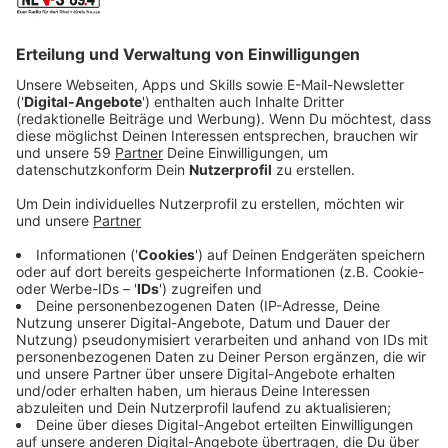
Veröffentlicht:
Sonntag, 16.07.2023 21:22
Anzeige
Mousa will Rapper werden und er hat Talent. Doch der
Weg nach oben ist hart und steinig. Deshalb
entschließt er sich, seinen Traum zu beenden und sich
endlich mit einem festen Arbeitsvertrag seinen Platz
im Leben zu sichern.
Doch seine vermeintliche berufliche Zukunft stellt
sich schnell als zerplatzende Seifenblase raus und
plötzlich ist sein alter Traum wieder da. Aber auch all
seine Probleme.
Streaming-Dienst: ARD Mediathek / Netflix
Anzeige