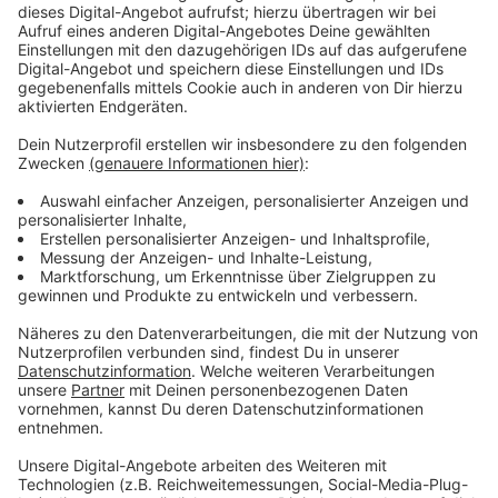
Wir benötigen Ihre
Zustimmung, um den YouTube
Video-Service zu laden!
Wir verwenden einen Service eines
Drittanbieters, um Videoinhalte
einzubetten. Dieser Service kann
Daten zu Ihren Aktivitäten
sammeln. Bitte lesen Sie die
Details durch und stimmen Sie der
Nutzung des Service zu, um dieses
Video anzusehen.
Mehr Informationen
Mit der Unterstützung seiner Freunde dreht Mousa
sein erstes Rapvideo. Doch nicht jeder in seinem Porz
Akzeptieren
ist happy über Mousas Ambitionen…