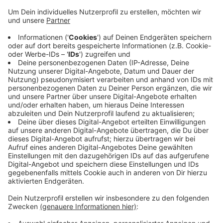
Anzeige
Nach Angaben der Stadtverwaltungen hatten Beamte
des Ordnungsamts gemeinsam mit der Polizei an der
Rheydter Straße in der Nähe des Bahnhofs eine
Gaststätte kontrolliert. Die hatte aktiv für
Sportwetten geworben. Diese Wetten sind allerdings
nur an zertifizierten Stellen erlaubt. Neben den
Sportwetten fanden die Beamten dort außerdem noch
ein illegales Geldspielgerät, Bargeld und verschiedene
Quittungen. Der Fall wird jetzt der Polizei übergeben.
Anzeige