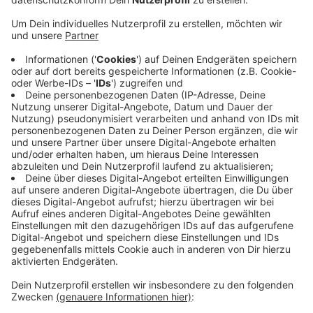
Anzeige
Die neuen Wohnungen sollen alle barrierefrei werden,
sagt das Bauunternehmen Vivawest. Drei Häuser
werden dafür gebaut. Demnach wird knapp die Hälfte
dieser Wohnungen öffentlich gefördert. Das Gebiet
sei attraktiv aufgrund seiner Nähe zu Düsseldorf, heißt
es. Und der angespannte Wohnungsmarkt brauche
dringend neue und bezahlbare Wohnungen. Neben
Wohnungen ziehen aber auch einige Firmen auf das
knapp 60.000 Quadratmeter große Areal. Zum Beispiel
das Technologie-Unternehmen Epson. Das gesamte
Gelände trägt in Zukunft den Namen "Melli-Beese-
Quartier".
Anzeige