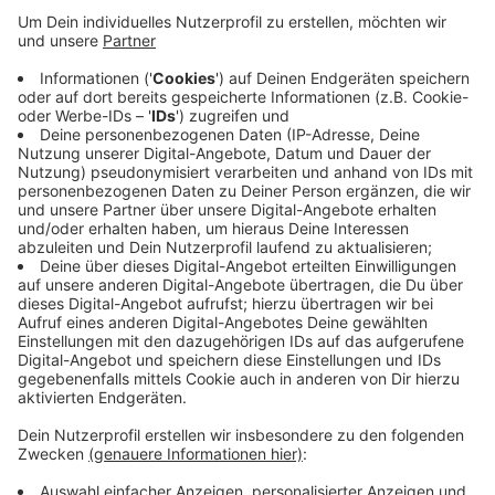
Anzeige
Die Wohnwagen standen demnach auf einem Feld auf
der Straße Am Wahler Berg. In den meisten Fällen
haben die Täter Seitenfenster eingeschlagen oder
ganze Kunststoff-Scheiben herausgebrochen.
Außerdem waren Türen aufgehebelt. Was die Täter
aus den Wohnwagen geklaut haben, steht laut Polizei
noch nicht fest. Wie Wohnwagen vor Diebstahl und
Einbruch geschützt werden können, steht
hier
.
Anzeige