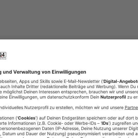
©
SYMBOLBILD | Konstantin Yuganov - stock.adobe.com
mail
open_in_new
Teilen:
In Neuss werden Pflege- und Bereits
Viele Kinder in Neuss suchen ein neues Zuhause.
wieder dringend Bereitschafts- oder Pflegefamili
Veröffentlicht:
Donnerstag, 21.11.2024 12:34
Anzeige