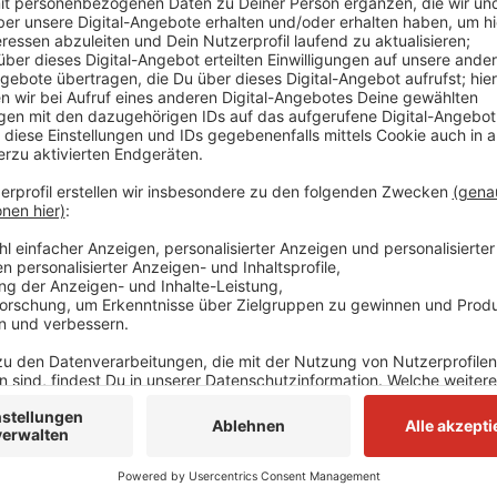
Wer daran Interesse hat, kann sich nächsten Donnersta
Veranstaltung informieren. Die findet ab 19 Uhr onli
Säuglinge und Kinder bis 10 Jahre für eine gewisse Ze
die Kinder hingegen langfristig. Viele Kinder müssen 
weil es dort zum Beispiel zu akuten Problemen kom
Hier könnt ihr euch anmelden:
Alexandra Rendelsmann
Telefon: 02131 90 5189
E-Mail: alexandra.rendelsmann@stadt.neuss.de
Hier haben wir schon mal über das Thema bericht
Anzeige