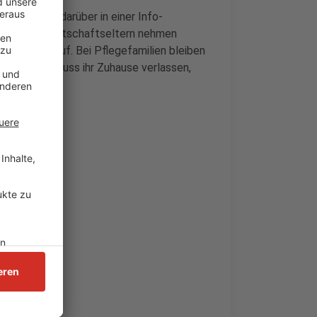
g (21.11.) darüber in einer Info-
ne statt. Bereitschaftseltern nehmen
it bei sich auf. Bei Pflegefamilien bleiben
laut Stadt Neuss ihr Zuhause verlassen,
mt.
et.