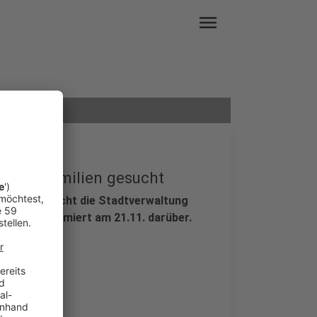
menu
chaftsfamilien gesucht
 Darum braucht die Stadtverwaltung
en und informiert am 21.11. darüber.