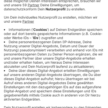
Anzeige
Laut der Kreisverwaltung ist das Virus aktuell bei rund
980 Personen nachgewiesen. Der Inzidenzwert liegt
aktuell (Stand 09.04. 00.00 Uhr) bei 89,0.
Außerdem meldet der Kreis jetzt eine entspanntere
Lage am Impfzentrum in Neuss.In den vergangenen
Tagen hatten vor allem die Fomulare für Chaos und
lange Schlangen gesorgt. Die richtigen Unterlagen
waren online bei der kassenärztlichen Vereininung nicht
abrufbar. Das hatte dann aus Sicht des Kreises zu den
langen Wartezeiten am Zentrum geführt. Dazu kamen
logistische Probleme, zum Beispiel zu wenig Toner für
Druckerpatronen. Jetzt sind die Fehler aber offenbar
abgestellt worden und die nötigen Formulare sollen
sowohl online abrufbar sein. Wer die Möglichkeit hat,
soll die Unterlagen ausdrucken, ausfüllen und in