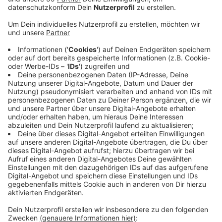
Anzeige
Jetzt will das Krankenhaus was dagegen tun - unter
anderem mit einer neuen Wand. Laut der Sprecherin
gab es umfangreiche Messungen. Und dabei kam
heraus, dass einige Geräte am Krankenhaus zu laut sind
- darunter zum Beispiel Klimageräte an der
Außenfassade. Es gab auch schon ein Treffen mit den
unmittelbaren Nachbarn. Dabei hat das Krankenhaus
über seine Pläne informiert. Einige der Nachbarn
hatten sich vorher auch schon wegen der Lautstärke
beschwert. Geplant ist bisher eine neue Wand an der
Liegend-Anfahrt des Johanna Etienne Krankenhauses.
Außerdem wird geprüft, was mit den Anlagen auf den
Dächern der Radiologie und der Chirurgie gemacht
werden kann.