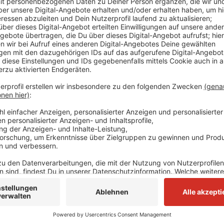
Nach einer provisorischen Reparatur ist die Halle wi
Hallendach gibt es rund 20 Lichtkuppeln, die Tageslic
sich gelöst und war auf den Hallenboden gekracht un
Zeitpunkt war niemand in der Halle. Eine weitere Li
Donnerstag beim Sturm auf das niedrigere Nebenda
alle Lichtkuppeln überprüft und dann vier weitere d
freigegeben. Es sollen alle Lichtkuppeln erneuert we
Lüftung und Beleuchtung modernisiert worden.
Anzeige