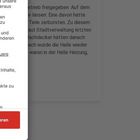
eder für den Betrieb freigegeben. Auf dem
ht in die Halle lassen. Eine davon hatte
d in mehrere Teile zerborsten. Zu diesem
chtkuppel war laut Stadtverwaltung letzten
ch gestürzt. Dachdecker hätten danach
emontiert. Danach wurde die Halle wieder
rden. Zuletzt waren in der Halle Heizung,