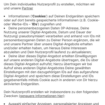
ewässerungssäcke können sie vor dem Vertrocknen
schützen. Die Stadt Kaarst hat jetzt 100 dieser Säcke
bestellt. Sie fassen 60 Liter und werden um den
Baumstamm herum gelegt. Die Säcke geben das
Wasser dann tröpfchenweise an den Baum ab. Auch
Meerbusch hat jetzt über Sponsorengelder weitere
Bewässerungssäcke angeschafft. Beide Städte
hoffen auf Bürger, die Patenschaften übernehmen und
die Säcke immer wieder auffüllen.
Anzeige