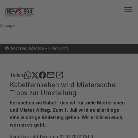
menu
Anzeige
©
Andreas Martini - Heise/c't
mail
open_in_new
Teilen:
Kabelfernsehen wird Mietersache:
Tipps zur Umstellung
Fernsehen via Kabel - das ist für viele Mieterinnen
und Mieter Alltag. Zum 1. Juli wird es allerdings
eine wichtige Änderung geben. Wir erklären euch,
worum es geht.
Veröffentlicht:
Dienstag, 02.04.2024 16:00