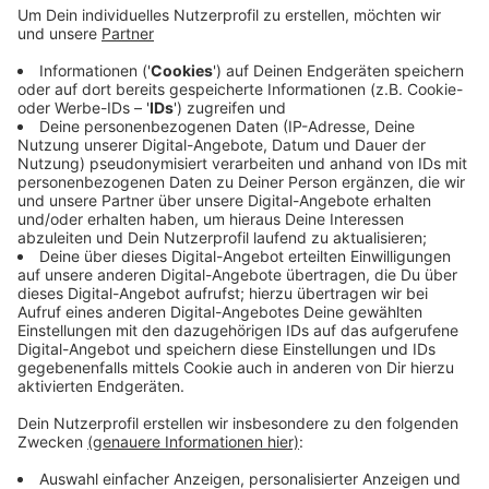
Nach Angaben der Polizei ist der Schacht sechs
Meter tief. Dem Vater gelang es, das Kind zu retten.
Anschließend kam es mit einem Hubschrauber ins
Krankenhaus. Nach jetzigem Stand der Ermittlungen
war der Vierjährige Sonntagnachmittag (30.8.) mit
weiteren Kindern und Eltern auf dem Sportplatz und
spielte dort. Wie er in den Schacht fallen konnte, ist
noch unklar.
Anzeige
Anzeige