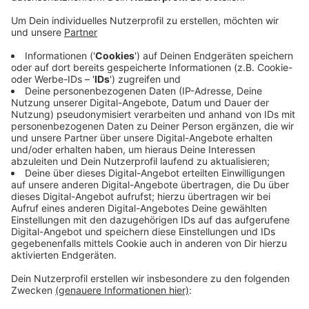
Anzeige
Auf der Kreuzung L381/Kleinenbroicher Straße ist er
dann gegen halb 10 mit einem Auto
zusammengekracht. Zeugen haben ausgesagt, der
Korschenbroicher sei bei Rot in Richtung Pesch über
die Kreuzung gefahren. Bei dem Unfall wurde er
lebensgefährlich verletzt und ins Krankenhaus
gebracht - dort verstarb er am Vormittag. Der
Autofahrer wurde nicht verletzt. Die Kreuzung war den
ganzen Vormittag gesperrt - ist jetzt aber wieder frei.
Anzeige