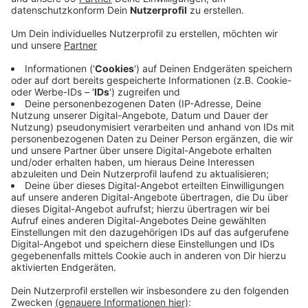
Anzeige
Vorgesehen ist laut den Unterlagen, dass die Stadt
dazu ein eigenes Projekt umsetzt. Bei der Suche nach
einer öffentlichen Toiletten sollen in Korschenbroich
künftig Aufkleber helfen. Die sollen gut sichtbar
beispielsweise an Schaufenstern oder im
Eingangsbereich von Verwaltungsgebäuden
angebracht werden. Wer eine Toilette sucht, weiß
dann, dass er hier fündig wird. In Neuss gibt es schon
eine ähnliche Aktion. Über die App "Nette Toilette"
finden Besucher der Stadt viele WC´s im öffentlichen
Raum. Partner sind zum Beispiel Gastronomiebetriebe,
die Aufkleber zur "netten Toilette" an der Tür haben
und von der Stadt Geld für die Bereitstellung erhalten.