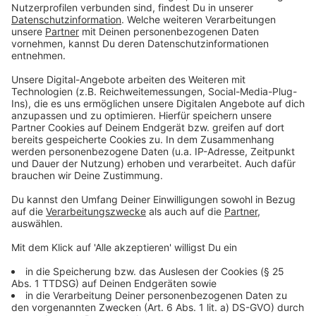
Risikogebieten?
Anzeige
Nein. Alle Urlaubsrückkehrer können sich kostenlos
testen lassen. Zusätzlich gilt in NRW aber für
Einreisende aus Risikoländern ab dem 10.08. eine
Testpflicht. Zu Risikogebieten zählen etwa die USA,
Luxemburg und Teile Spaniens. Eine vollständige Liste
gibt es
auf der Seite des Robert Koch Instituts
.
Anzeige
Muss ich in Quarantäne nach dem Urlaub?
Anzeige
Nur, wenn ich aus einem Risikoland einreise. Dann muss