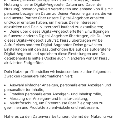
Wo kann ich mich testen lassen?
Anzeige
Testmöglichkeiten gibt es an
Flughäfen, Bahnhöfen
und anderen Reiseknotenpunkten
geben. Zusätzlich
kann man sich in Gesundheitsämtern oder Arztpraxen
testen lassen. Hier gibt es aber laut
Bundesgesundheitsministerium noch Probleme bei der
Umsetzung der neuen Verordnung, so dass tatsächlich
viele Ärzte und Gesundheitsämter den Test noch nicht
kostenlos umsetzten können. Teststellen kann man
zudem unter der ärztlichen Servicenummer 116 117
erfragen.
Anzeige
Gilt der Gratis-Test nur für Rückkehrer aus