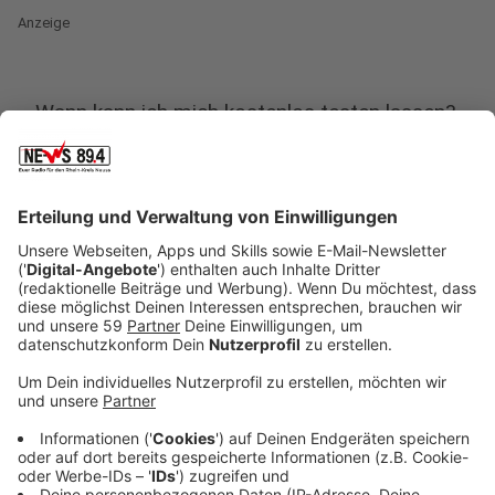
Anzeige
Wann kann ich mich kostenlos testen lassen?
Anzeige
72 Stunden nach der Ankunft in Deutschland, also drei
Tage, kann man sich auch ohne Krankheitsanzeichen
kostenlos testen lassen. Das steht in einer
Verordnung von Bundesgesundheitsminister Jens
Spahn. In den ersten Tagen haben sich nur etwa die
Hälfte der Rückkehrer aus Risikogebieten freiwillig
testen lassen. Dabei war einer aus 40 infiziert.
Anzeige