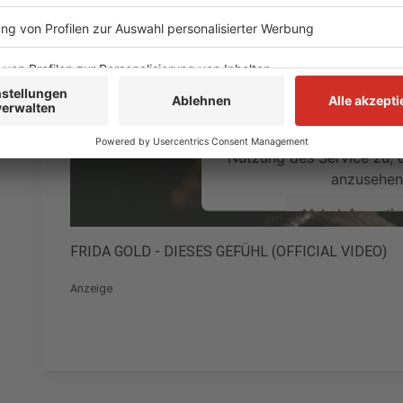
laden!
Wir verwenden einen S
Drittanbieters, um V
einzubetten. Dieser Servi
Ihren Aktivitäten sammeln.
die Details durch und s
Nutzung des Service zu, 
anzusehen
Mehr Informati
FRIDA GOLD - DIESES GEFÜHL (OFFICIAL VIDEO)
Akzeptieren
Anzeige
powered by
Usercentrics Co
Platform