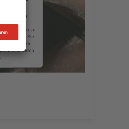
ervice eines
ideoinhalte
ce kann Daten zu
 Bitte lesen Sie
timmen Sie der
um dieses Video
.
onen
nsent Management