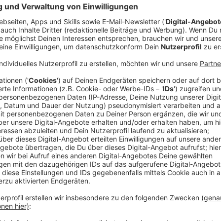
Leo Arrighy
Frida Gold über neue Musik un
Anzeige
Neue Musik, neues Kapitel
Anzeige
Nach fast zehn Jahren ohne Studioalbum melden sich F
neuen Single "Dieses Gefühl" und der kommenden EP 
Andi Weizel, dass ihre kreative Energie nie versiegt 
Tanzbarkeit, greifen persönliche Erfahrungen auf und 
ein Sound, der zurück zu ihren Wurzeln führt und doch