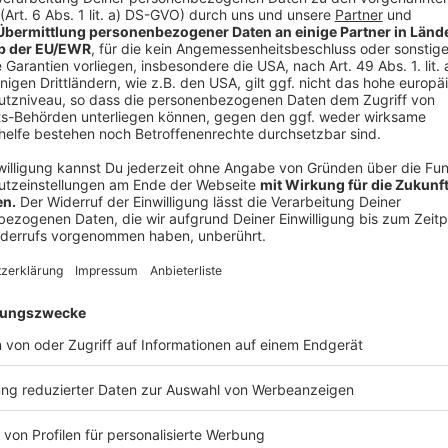
Morgenrot: Aufbruch in Tönen
Anzeige
Die EP "Morgenrot", die noch in diesem Jahr erschein
Moment zwischen Nacht und Tag, erzählt sie vom Po
Optimismus und der Kraft, wieder aufzubrechen. Frid
selbst zu verlieren.
Anzeige
Die neue Single "Dieses Gefühl" von Frida G
Anzeige
Wir benötigen Ihre Z
den YouTube Video