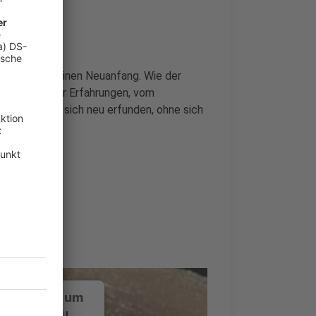
t, steht für einen Neuanfang. Wie der
tenzial neuer Erfahrungen, vom
a Gold haben sich neu erfunden, ohne sich
old
ustimmung, um
-Service zu