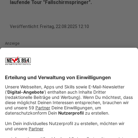
laufende Tour "Fallschirmspringer".
Veröffentlicht:
Freitag, 22.08.2025 12:10
Anzeige
Sascha Faßbender