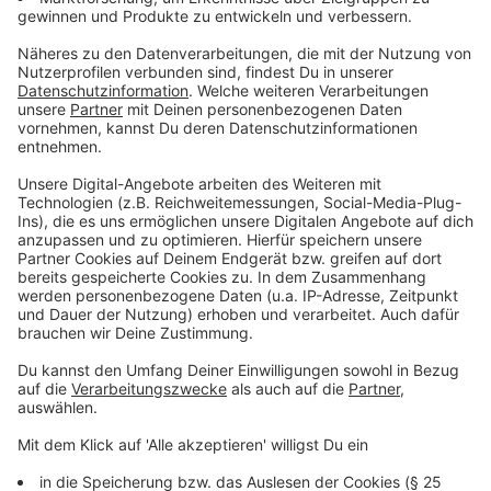
In seinem
Soloprogramm "Fallschirmspringer"
verarbeitet Tony Bauer seine Krankheitsgeschichte.
Der Titel bezieht sich auf eine Beschreibung seines
Arztes, der ihm als Kind sagte, er sei wie ein
Fallschirmspringer - in dem Sinne, dass er lebenslang
seinen "Schirm" - einen Rucksack mit Infusionszufuhr -
bei sich tragen müsse. Dieser Rucksack ist ein
ständiger Begleiter, über ihn wird er künstlich ernährt.
Die Programmtitel-Hommage ist dabei eine Referenz
an jenen Arzt, dem er sein Leben verdankt.
Anzeige
Die Krankheit Kurzdarmsyndrom
Anzeige