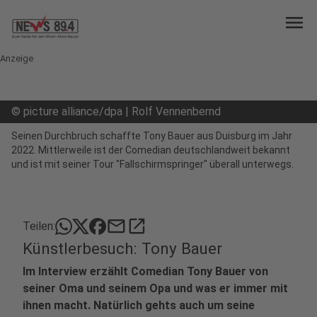
menu
Anzeige
©
picture alliance/dpa | Rolf Vennenbernd
Seinen Durchbruch schaffte Tony Bauer aus Duisburg im Jahr
2022. Mittlerweile ist der Comedian deutschlandweit bekannt
und ist mit seiner Tour "Fallschirmspringer" überall unterwegs.
mail
open_in_new
Teilen:
Künstlerbesuch: Tony Bauer
Im Interview erzählt Comedian Tony Bauer von
seiner Oma und seinem Opa und was er immer mit
ihnen macht. Natürlich gehts auch um seine