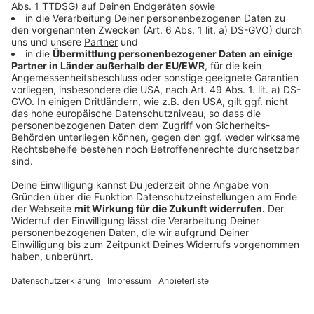
Tony Bauer leidet an einem Kurzdarmsyndrom: Seit
einem schweren chirurgischen Eingriff in seiner
Kindheit - bei dem ein Großteil des Dünndarms
entfernt wurde - ist er dauerhaft auf parenterale
Ernährung angewiesen. Dafür trägt er einen Rucksack
mit einem Infusionsbeutel, verbunden über einen
Schlauch. In der Vergangenheit war er mehrere Male
im Koma, er litt unter Erblindung und weiteren
gesundheitlichen Komplikationen. Trotz dieser
Erkrankung tritt er offen damit auf und
verabschiedete sich etwa bei der RTL-Show "Let’s
Dance" auch bewusst mit entblößtem Hautteil, um
seine Krankheit nicht zu verstecken.
Anzeige
Sein guter Freund Hassan
Anzeige