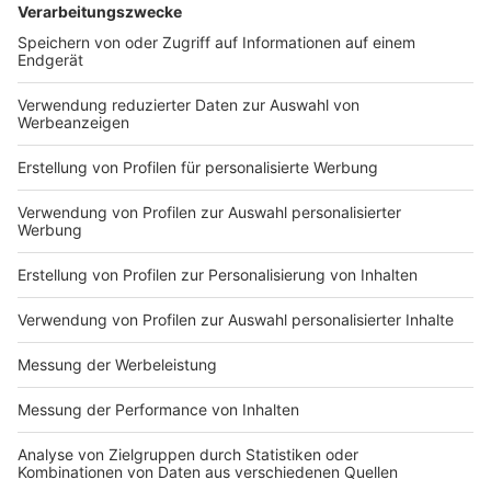
Im Interview mit Sascha Faßbender kommt Tony auch
auf seinen guten Freund Hassan zu sprechen, der auch
Teil seines Programms ist. Er bestätigt, dass es diese
Person wirklich gibt, häufig im Publikum sitzt und
wahrscheinlich der größte Kritiker vom Comedian ist.
Aber auf eine lustige Art und Weise, wie sich
herausstellt.
Tony Bauer tritt in den kommenden Monaten noch in
zahlreichen NRW-Städten auf.
Hier
findet ihr eine
Übersicht all seiner Termine.
Autoren: Sascha Faßbender & Joachim Schultheis
Anzeige