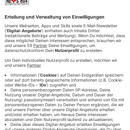
Anzeige
Doch der Geburtstag beginnt so bitter wie jeder
andere Tag in ihrem Leben. Und ausgerechnet heute
hat ihr Sohn Viktor (Tom Schilling) ein großes Solo-
Klavierkonzert, bei dem er eine eigene Komposition
spielen wird. Doch seine Mutter hat Viktor nicht
eingeladen, dafür aber seinen Vater Paul (Rainer Bock)
und dessen neue Lebensgefährtin. Doch so leicht
lässt sich Lara nicht entmutigen: Sie hat sich die
letzten verfügbaren Konzertkarten gesichert und
verteilt diese ganz nach ihrem Geschmack, um sich
damit selbst ein Geburtstagsgeschenk zu machen.
Doch dann kommt alles anders als geplant und der
Tag nimmt eine unerwartete Wendung…
Anzeige