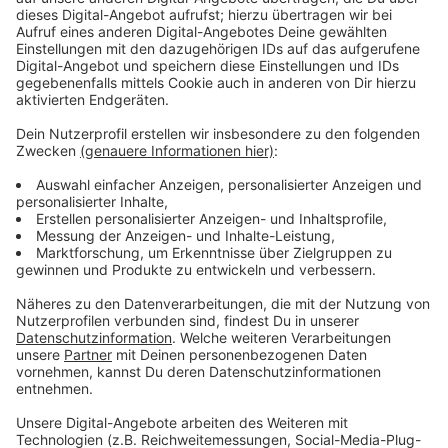
Wir benötigen Ihre
Zustimmung, um den YouTube
Video-Service zu laden!
Wir verwenden einen Service eines
Drittanbieters, um Videoinhalte
einzubetten. Dieser Service kann
Daten zu Ihren Aktivitäten
sammeln. Bitte lesen Sie die
Details durch und stimmen Sie der
Nutzung des Service zu, um dieses
Video anzusehen.
Mehr Informationen
Lara hat keinen Kontakt mehr zu ihrem Sohn. Doch nun
nimmt sie einen neuen Anlauf, ihre Welt wieder in
Akzeptieren
Ordnung zu bringen.