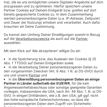
powered by
Usercentrics Consent
Anzeige
Management Platform
©
Copyright STUDIOCANAL / Frederic Batier
Viktor ist ein begabter Pianist.
Anzeige
©
Copyright STUDIOCANAL / Frederic Batier
Können die Beiden wieder zusammenfinden?
Anzeige