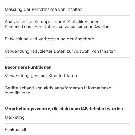
70 Grad Tomaten oder Trauben dörren lassen. Die
haben besonders viel Wasser und können dadurch
schnell schimmeln.
Fermentieren:
Dabei geht es nicht darum, Bakterien
abzutöten, sondern sie zu nutzen. Das ist zum Beispiel
bei Sauerkraut der Fall. Dafür wascht ihr das Gemüse
und schneidet es klein. Aus diesem zerkleinerten
Gemüse presst ihr jetzt den Saft. Den fangt ihr auf
und gebt ihn wieder zum Gemüse dazu. Danach füllt ihr
das Ganze mit Wasser auf, bis das Gemüse bedeckt
ist. Jetzt kommt nur noch Salz dazu. In der Regel sagt
man: Ein Esslöffel pro Kilogramm Gemüse oder pro
Liter Wasser. Zum Schluss Deckel drauf und mehrere
Tage/Wochen warten.
Anzeige