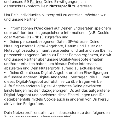
Parmesan. Die sind mit Edelschimmelkulturen
hergestellt und dadurch eigentlich nicht anfällig für
Schimmel.
Bei Brot sieht das alles anders aus. Auch wenn nur eine
Scheibe des gesamten Laibs angeschimmelt ist,
solltet ihr alles wegschmeißen. Leider können wir mit
dem normalen Auge nicht erkennen, ob sich der
Schimmelpilz nicht doch schon im ganzen Brot
ausgebreitet hat. Auch Fleisch, Fisch und Eier sollten
bei Schimmel sofort weggeschmissen werden. Auch
Lebensmittel mit einem hohen Wassergehalt solltet
ihr bei Schimmel wegwerfen. Das betrifft zum Beispiel
die Gurke.
Anzeige
Anzeige