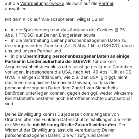
aufwärmen - achtet einfach darauf, dass die Speise
zwischendurch ausreichend gekühlt bleibt.
Anzeige
Wie kann ich Lebensmittel haltbarer machen?
Anzeige
Gerade in Zeiten, wo auch Lebensmittel immer teurer
werden, wäre es schade, viele Lebensmittel
wegschmeißen zu müssen. Zum Glück gibt es einige
Methoden, um Lebensmittel länger haltbar zu machen.
Einfrieren:
Hartnäckige Bakterien sterben zwar nicht
ab, aber die Ausbreitung wird verlangsamt
Dafür eigenen sich besonders Lebensmittel mit wenig
Fett und mit einem nicht zu hohen Wassergehalt. Eine