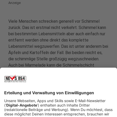
Anzeige
Viele Menschen schrecken generell vor Schimmel
zurück. Das ist erstmal nicht verkehrt. Schimmel kann
bei bestimmten Lebensmitteln aber auch einfach nur
entfernt werden ohne direkt das komplette
Lebensmittel wegzuwerfen. Das ist unter anderem bei
Äpfeln und Kartoffeln der Fall. Bei beiden reicht es,
die schimmlige Stelle großzügig wegzuschneiden.
Auch bei Marmelade kann die Schimmelschicht
ausreichend abgetragen werden, denn Marmelade
besteht normalerweise aus viel Zucker, der
konservierend wirkt. Solltet ihr in einer
Traubenpackung ein paar faule Früchte entdecken,
braucht ihr nicht alle direkt wegzuschmeißen. Ihr
sortiert am besten die schlechten aus und wascht den
Rest gut ab. Wo ihr ansonsten noch Schimmel
wegschneiden könnt, sind Salami und Hartkäse wie