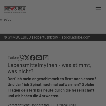
menu
Anzeige
©
SYMBOLBILD | robertuzhbt89 - stock.adobe.com
mail
open_in_new
Teilen:
Lebensmittelmythen - was stimmt,
was nicht?
Darf ich mein angeschimmeltes Brot noch essen?
Und darf ich Spinat nochmal aufwärmen? Solche
Fragen geistern bis heute durch die Gesellschaft
und wir haben die Antworten.
Veröffentlicht:
Donnerstag, 11.01.2024 06:00