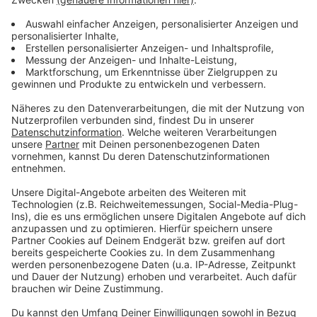
Darf ich Pilze und Spinat nochmal
aufwärmen?
Anzeige
Ein altes Ammenmärchen besagt: Pilze und Spinat
dürfen kein zweites Mal aufgewärmt werden.
Komplett falsch ist diese Aussage nicht. Wichtig ist:
Wenn ihr mit Spinat oder Pilzen gekocht habt, dann
sollten die nicht noch lange draußen stehen bleiben.
Am besten nach dem Essen schnell abkühlen lassen
und in den Kühlschrank. Sollte das nicht passieren,
können sich Giftstoffe entwickeln. Bei Pilzen wird zum
Beispiel Nitrat, das nicht giftig ist, in Nitrit
umgewandelt, was wir Menschen nicht gut vertragen.
Ihr könnt also gut Spinat und Pilze noch einmal