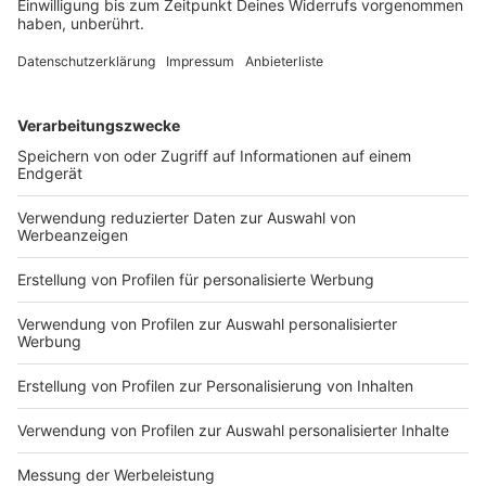
Gurke wäre zum Beispiel nicht geeignet.
Einlegen:
Gerade für Obst und Gemüse eine gute
Sache. Das ist auch mit fast allem machbar. Beim
Einlegen denken wahrscheinlich viele direkt an die
eingelegten Essiggurken. Man kann aber nicht nur in
Essig, sondern auch in Öl einlegen.
Einkochen:
Beim Einkochen verpackt ihr Lebensmittel
quasi luftarm. Dazu füllt ihr das, was ihr einkochen
wollt einfach in ein Glas mit Deckel. Das stellt ihr
geschlossen in einen Topf mit heißem Wasser mit um
die 60-90 Grad. Dadurch wird die Luft im Glas
ausgedehnt und entweicht. Es bildet sich ein Vakuum.
Trocknen und Dörren:
Eignet sich sehr für
wasserhaltiges Obst und Gemüse. Beim Trocknen legt
ihr die Lebensmittel einfach aus und wartet. Das geht
besonders gut mit Kräutern. Beim Dörren müsst ihr
Wärme hinzufügen. Zum Beispiel im Backofen bei 35-