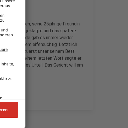
bach
gestanden, seine 25jährige Freundin
haben. Der Angeklagte und das spätere
eführt. Am Ende gab es immer wieder
offenbar extrem eifersüchtig. Letztlich
e die Leiche zuerst unter seinem Bett.
enbroich. In seinem letzten Wort sagte er
agte ein mildes Urteil. Das Gericht will am