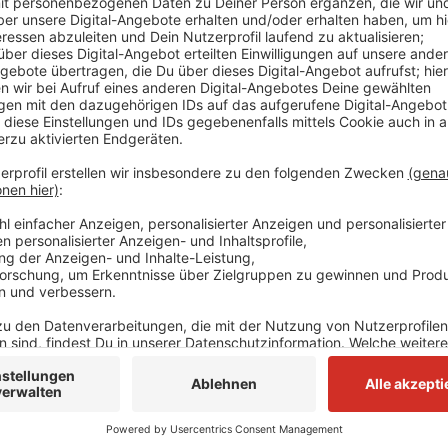
Anzeige
Er hatte im Verfahren am
Landgericht Mönchenglad
getötet und die Leiche im Elsbachtal verscharrt zu 
Opfer hatten eine äußerst komplizierte Beziehung g
Streit. Am Tatabend war die 25jährige Prostituierte 
erwürgte der 40jährige seine Freundin und versteckt
Später brachte er die Tote ins Elsbachtal nach Grev
heute, er bereue die Tat zutiefst. Sein Anwalt beantr
Montag um 11.30 Uhr die Entscheidung verkünden.
Anzeige