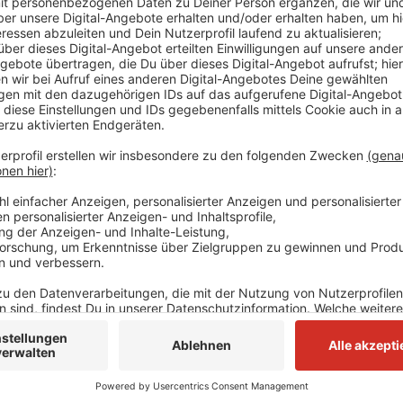
Demnach sollte zum jetzigen Schulstart für jeden Sch
gibt es Lieferschwierigkeiten. Der Vorsitzende des N
nicht stehen lassen. Man habe schon vor drei Jahren
den Schulen gebeten. Hätte die Stadt schneller geha
Lieferprobleme geben. Denn dann wären die Geräte n
Stadt gibt an, dass die ersten noch fehlenden iPads
Insgesamt ist die Rede von 10.650 iPads.
Anzeige