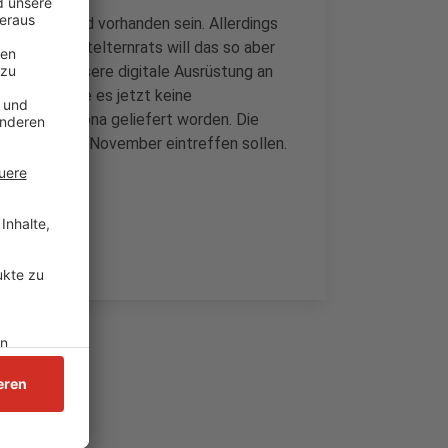
üler ein iPad vorhanden sein. Allerdings
eusser Stadtelternrats will das so aber
 um eine bessere digitale Ausrüstung an
ndelt, würde es jetzt keine
och vor Corona geliefert worden. Die
 wohl Anfang November eintreffen sollen.