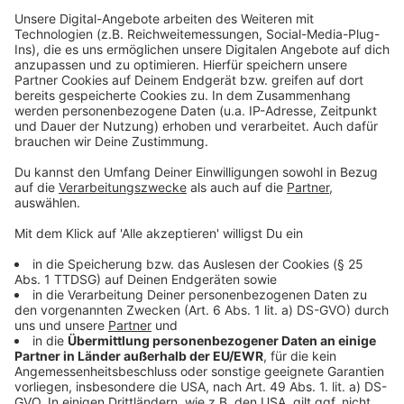
Management Platform
Livestream Fackelzug (30.08.25, ab 20:45
Uhr)
Anzeige
Wir benötigen Ihre
Zustimmung, um den YouTube
Video-Service zu laden!
Wir verwenden einen Service eines
Drittanbieters, um Videoinhalte
einzubetten. Dieser Service kann
Daten zu Ihren Aktivitäten
sammeln. Bitte lesen Sie die
Details durch und stimmen Sie der
Nutzung des Service zu, um dieses