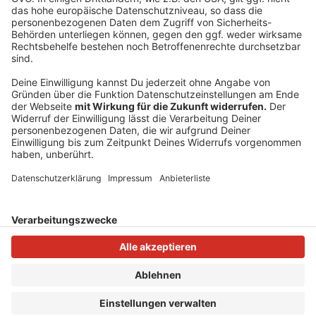
Video anzusehen.
Mehr Informationen
Hier seht ihr den Fackelzug zum Neusser
Bügerschützenfest 2025
Akzeptieren
Anzeige
powered by
Usercentrics Consent
Management Platform
Anzeige
Anzeige
Anzeige