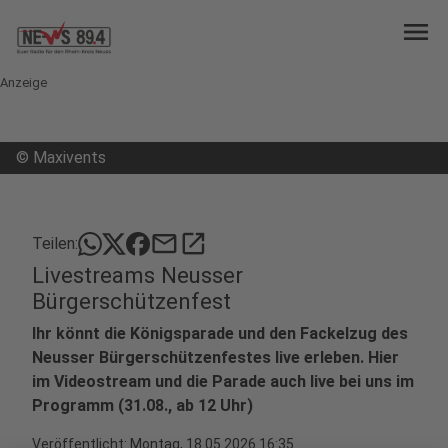
menu
Anzeige
©
Maxivents
mail
open_in_new
Teilen:
Livestreams Neusser
Bürgerschützenfest
Ihr könnt die Königsparade und den Fackelzug des
Neusser Bürgerschützenfestes live erleben. Hier
im Videostream und die Parade auch live bei uns im
Programm (31.08., ab 12 Uhr)
Veröffentlicht:
Montag, 18.05.2026 16:35