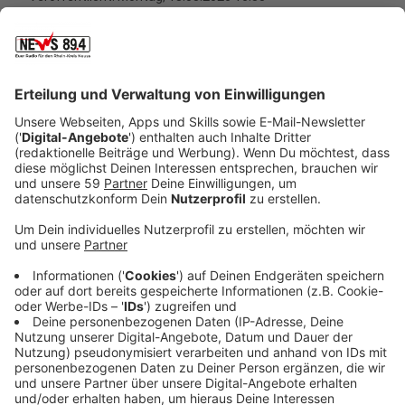
Anzeige
Livestream Königsparade (31.08.25, ab 10
Uhr)
Anzeige
Der "NBSV" und der Schützenzug "Net kalle donn"
übertragen die Königsparade wieder im Video-
Livestream. Außerdem sind auch wir live mit dabei und
die Königsparade ist ab 12 Uhr auch bei uns im
Programm zu hören.
Anzeige