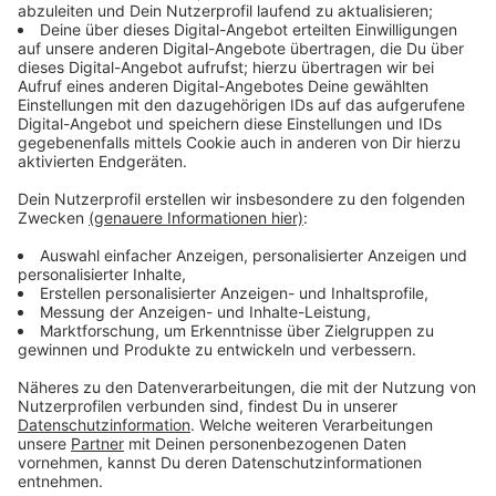
Wir benötigen Ihre
Zustimmung, um den YouTube
Video-Service zu laden!
Wir verwenden einen Service eines
Drittanbieters, um Videoinhalte
einzubetten. Dieser Service kann
Daten zu Ihren Aktivitäten
sammeln. Bitte lesen Sie die
Details durch und stimmen Sie der
Nutzung des Service zu, um dieses
Video anzusehen.
Mehr Informationen
Hier seht ihr die Liveübertragung der Königsparade
vom Neusser Marktplatz.
Akzeptieren
Anzeige
powered by
Usercentrics Consent