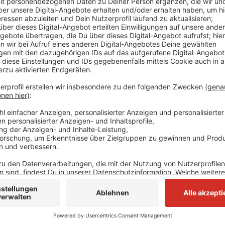
Aktuell bilde sich ein langer Stau. Die Überleitung de
Spur verengt. In Richtung Krefeld sei die Autobahn k
lange die Sperrung dauert, wissen die Einsatzkräfte
den Bereich weiträumig zu umfahren. Weitere Details 
Anzeige