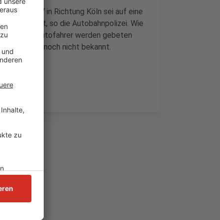
r A46 auf A57 in Richtung Köln sei auf eine
omplett dicht, so die Autobahnpolizei. Wie
 noch nicht. Autofahrer werden gebeten
sind aktuell noch nicht bekannt.