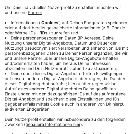
Anzeige
Dabei werden auf Äckern und Feldern auch Bäume und
Sträucher gepflanzt. Mit dieser Maßnahme lasse sich
die Nitratbelastung nachweislich senken, argumentiert
der Verein. Und das sei sinvoll. Denn zu viel Nitrat sei
gesundheitsschädlich. Der Verein hatte zuletzt in
Korschenbroich bei Brunnenwasserproben
festgestellt, das die Nitratbelastung oft zu hoch ist.
Vom Kreis gab es daher Warnungen, das
Brunnenwasser nicht zu benutzen.
Anzeige