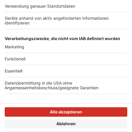
kann Zeit ohne Handy vor dem Schlafgehen sein oder
aber auch eine Serie im Bett gucken. Wichtig ist, dass
dabei etwas gemacht wird, das einen entspannt und
'runterbringt'.
Autoren: Marion Cürlis & Joachim Schultheis
Anzeige
Anzeige
Anzeige