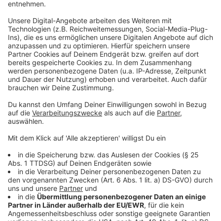
fehlt." Zieht sich dies über mehrere Wochen hinweg,
sieht es nicht so entspannt aus. Das kann bei Eltern
mit Kleinkindern oder Menschen im Schichtdienst
vorkommen. Unsere Leistungsfähigkeit sinkt enorm.
Wer 48 stunden gar nicht schläft, halbiert seine
Leistungsfähigkeit. Bei zu wenig Schlaf werden wir
ziemlich schnell reizbarer, geräuschempfindlicher und
haben massive Konzentrationsprobleme.
Sprachschwierigkeiten setzen ein. Der Körper gerät in
einen Stresszustand. Herzschlag und Blutdruck
steigen. Die Gefahr des Sekundenschlafs steigt,
gleichzeitig wird das Immunsystem geschwächt.
Langfristige Folgen können übrigens ein erhöhtes
Risiko für Diabetes, Herzinfarkt oder Schlaganfälle
sein.
Anzeige