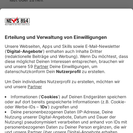
Und dann gibt es eben auch körperliche Probleme.
Menschen haben zum Beispiel Atemaussetzer. Viele
merken das auch gar nicht und sind morgens gerädert.
Wenn sich die Schlafprobleme häufen und es nicht
mehr nur eine Phase ist, sollte man sich medizinischen
Rat zur Seite holen, sagt
Wolfgang Wirtz von der Maria
Hilf-Schlafklinik in Mönchengladbach
. "Ein- und
Durchschlafstörungen sind ganz genau definiert. Hat
jemand minimum dreimal die Woche
Durchschlafstörungen oder kann in den ersten 30
Minuten nicht einschlafen und das über einen Zeitraum
von drei Monaten, sprechen wir von der Insomnie - der
häufigsten Schlafstörung überhaupt", erklärt Dr. Wirtz.
Gemeinsam mit Fachpersonal würde nach Ursachen
und Lösungen gesucht - häufig würden Patienten dann
auch in ein Schlaflabor geschickt, wenn eine erste
Diagnose nicht auszumachen sei.