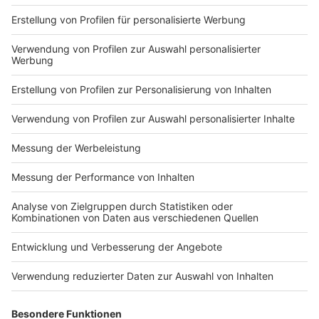
schon einmal ein gutes Mittel um zu sehen, wie viele
Stunden man denn wirklich geschlafen hat", sagt
Mediziner Wolfgang Wirtz.
Auf der weltweit größten Tech-Messe, der CES in Las
Vegas, ist ein Schnarchkissen vorgestellt worden. 380
Dollar - für ein Kissen! Mediziner Wirtz ist da
großmütig, was die Selbst- und Schlafoptimierung
angeht - aber für eine Mega-Investition hält er so
etwas nur bedingt. "Wenn man genug Geld und Spaß
daran hat, kann man sich das auch mit Apps aneignen.
Aber damit kommt man halt nicht viel weiter", lautet
sein Kommentar. Schließlich hat man hat ja ein
Schnarch - oder Schlafproblem immer noch. Geheilt
oder gelöst wird durch Gadgets eher wenig. Im
Zweifel lieber eine Doktorin oder einen Doktor
aufsuchen oder direkt den Weg ins Schlaflabor wagen.
Der Tipp der Experten zum besseren Einschlafen
lautet übrigens: Schafft euch eine Schlafroutine. Das