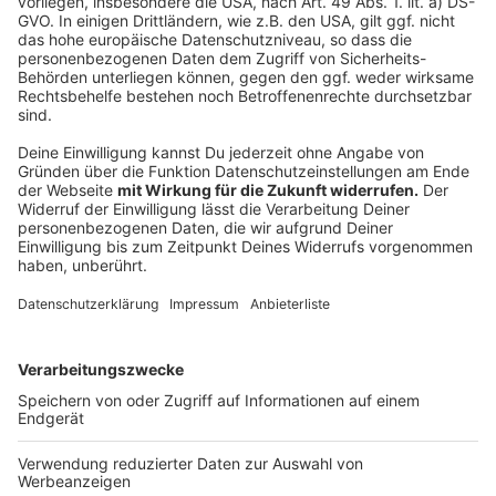
©
Kliniken Maria Hilf GmbH / Mönchengladbach
Anzeige
Helfen Schlafgadgets gegen die Probleme?
Anzeige
Schlafsprays, Gewichtsdecken oder Schlafbrillen
sollen Menschen die Schlafprobleme wegzaubern. Im
Idealfall. Häufig hört man aber, dass das alles nur
Blödsinn sei. Wir haben die
Experten aus der Maria Hilf-
Schlafklinik in Mönchengladbach
dazu befragt: "Als
Blödsinn würden wir es nicht bezeichnen. Die Geräte
werden immer besser, genau so wie Apps und
Softwares. Diese können zwar nicht die Qualität des
Schlafens beurteilen, allerdings die Quantität. Dies ist