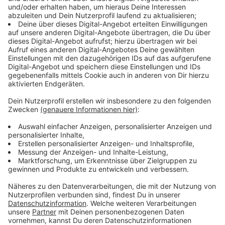
Anzeige
Folgen von Schlafmangel
Anzeige
Wer über einen langen Zeitraum schlecht und zu wenig
schläft, gefährdet seine Gesundheit. Wer wie viel
schlafen muss, ist individuell abhängig. Im Schnitt
sollten wir bei sieben bis acht Stunden Schlaf pro Tag
liegen, das sagt zumindest die Wissenschaft. Doch 30
Prozent haben in Deutschland Schlafprobleme, in
einigen Umfragen von Krankenkassen liegt der
Prozentsatz noch höher. Zu wenig Schlaf schwächt
den Körper. Wenige Tage schlechter Schlaf - so Igor
Grigoriev - seien erstmal nicht so wild. "Allerdings
merken sie das schon relativ schnell, dass ihnen Schlaf