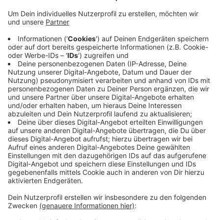
Veröffentlicht:
Freitag, 31.05.2019 10:36
Anzeige
Das waren nochmal rund vier Prozent mehr als im Jahr
davor. Sie wurden wegen verschiedenen Lungen und
Atemwegserkrankungen behandelt. Einen Rückgang
gab es allerdings bei den bösartigen Erkrankungen in
Kehlkopf, Luftröhre und Lunge. Innerhalb von zehn
Jahren hat die Zahl der durchs Rauchen verursachten
Lungenerkrankungen in unserem Kreis, aber auch NRW-
weit zugenommen.
Anzeige