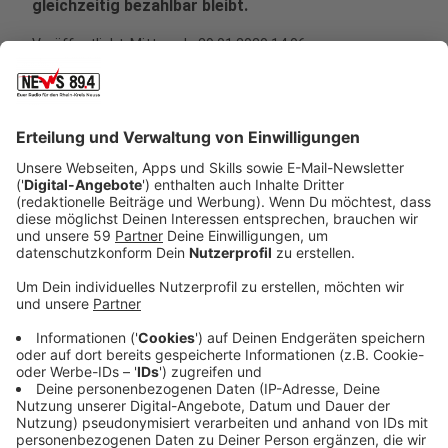
gleichzeitig bezahlbar bleibt.
Veröffentlicht:
Mittwoch, 29.01.2020 14:06
Anzeige
Das Land will den Bauern dabei helfen, dass sie
einerseits für einen besseren Tierschutz sorgen und
gleichzeitig dabei nicht gegen den Umweltschutz
verstoßen. Denn, das Problem ist, dass viele
Schweinebauern ihre Tiere lieber draußen halten
würden, weil sich die Tiere dann besser fühlen.
Gleichzeitig müssen diese Bauern aber strenge
Umweltschutzregeln einhalten, vor allem wenn es um
den Mist der Tiere geht. Der darf nicht einfach so auf
den Boden und damit ins Grundwasser. Deshalb gibt
das Land zwei Millionen Euro aus, um den
Schweinestall der Zukunft zu erforschen. Zwei dieser