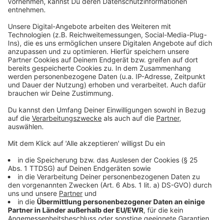
Verbraucher übernehmen. Es wird geschätzt, dass das
Schweinefleisch bei dieser neuen Haltungsart etwa 40
Cent pro Kilo für uns Verbraucher teurer werden wird.
Schätzungsweise soll es in ca. 1 Jahren soweit sein.
Der Bau der neuen Schweineställe ist für die
Landwirte freiwillig. Trotzdem hofft das Land, dass
sich in NRW etwa 70 Prozent der Betriebe daran
beteiligen werden. Immerhin würden die Bauern damit
den Anforderungen des vom Bund geplanten
"Tierwohl-Labels" entsprechen, was ein Ausdruck von
Qualität sei.
Anzeige
Land will auch eine Tierschutz-Datenbank
einrichten
Anzeige