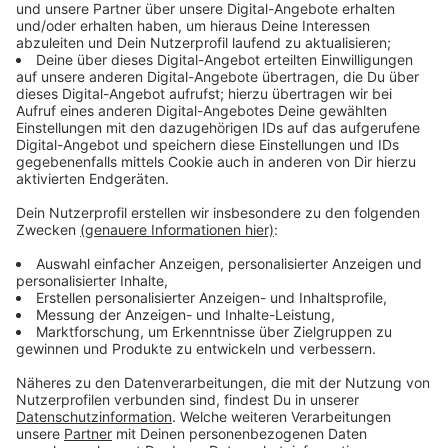
Ställe gibt es schon in Bad Sassendorf im Kreis Soest.
Hier wird zum Beispiel dafür gesorgt, dass die Tiere
artgerechter gehalten werden können ohne das dabei
die Umwelt stärker belastet wird. Zum Beispiel mit
einer Art Schweineklo.
Anzeige
Kosten dafür werden auch die Verbraucher
tragen müssen
Anzeige
Die neuen Ställe werden nicht nur für die Bauern teuer,
sondern auch für die Verbraucher. An den Kosten
beteiligt sich zwar der Bund - auch das Land trägt
einen Teil der Kosten - doch es wird immer noch ein
Teil der Kosten übrig bleiben. Das müssen wir