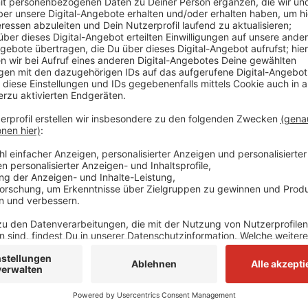
Unter anderem soll es für Familien verschiedene Ba
geben. In der Vergangenheit hätten sich viele Famili
gewünscht, heißt es vom Verein. Gefördert wird das
Entwicklung". Infos zur Anmeldung gibt es
hier
.
Anzeige