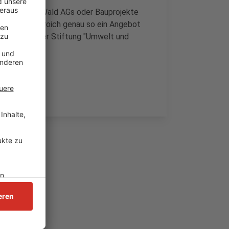
stelwochen, Wald AGs oder Bauprojekte
en in Grevenbroich genau so ein Angebot
 Ganze von der Stiftung "Umwelt und