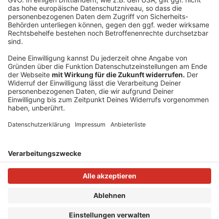
Notfälle freizuhalten. Zum Teil wird die 110 aber auch
für üble Scherze missbraucht. Wer den Notruf
missbräuchlich wählt, das heiß aus vermeintlichen
Spaß, als Unfug, Mutprobe oder um die Arbeit der
Polizei wissentlich zu stören, der macht sich strafbar.
Anzeige
Anzeige
Anzeige
Anzeige