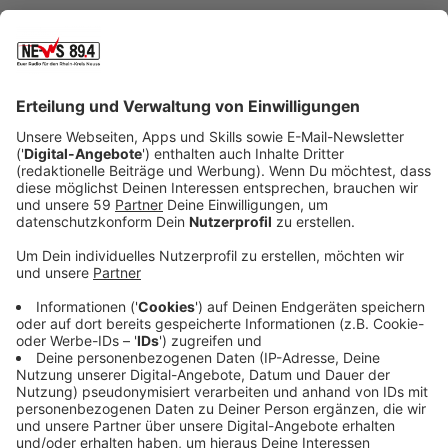
Anzeige
Die Mitarbeiter in der Kreisleitstelle und der Polizei
sind genervt. Immer öfter werden sie mit unnötigen
Anrufen konfrontiert. Die Folge: Es gibt dadurch auch
mehr unnötige Einsätze und die Leitungen sind für
wirkliche Notfälle blockiert.
Hier ein paar Beispiele für unnötige Anrufe:
-Können Sie mein verlorenes Handy orten?
-Ich habe einen verletzten Vogel gefunden?
-Wurde mein Portemonnaie gefunden?
-Hier wird eine Taube von drei Rabe gemobbt?
-Was macht der Hubschrauber hier?