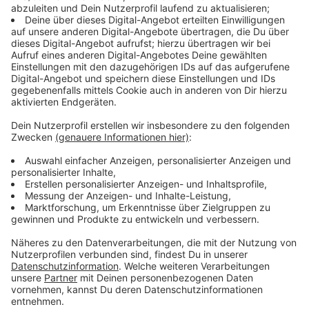
-Ich habe einen Mückenstich?
-Wer ist neuer Schützenkönig?
Anzeige
NE-WS 89.4 | Beitrag zum Anhören
112: Von Mückenstichen bis zu Vögel im