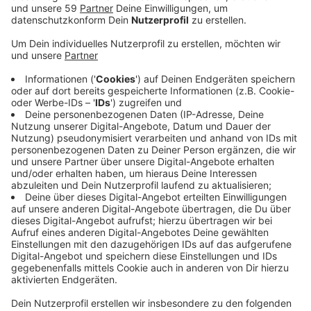
Anzeige
Er fordert deswegen mehr Waldschutz und die
Wiederherstellung von Waldflächen. Für immer mehr
Menschen wird der Wald Ausflugsziel an heißen Tagen,
stellt der Landesbetrieb Wald und Holz NRW fest.
Nicht ohne Grund, denn dort ist es oft wesentlich
kühler. Laut dem Landesbetrieb teilweise bis zu zehn
Grad im Vergleich zur Stadt. Das mache sich auch
positiv in Siedlungen oder Städten in Waldnähe
bemerkbar. Der Grund: Im Wald heizt sich der Boden
nicht so auf, weil das Sonnenlicht weniger stark durch
die Bäume durchkommt. Für einen zusätzlichen
Kühlungseffekt sorgen beispielsweise die Bäume
selbst, indem sie Wasser verdunsten. Der
Landesbetrieb Wald und Holz NRW fordert daher, dass
frühere Waldflächen wiederhergestellt werden. Dies