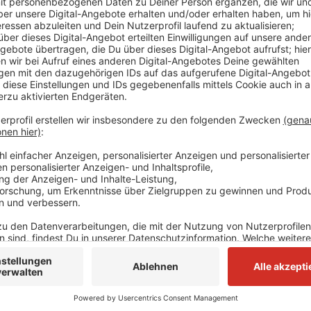
Am Donnerstag (22.1.) wird im Neusser Kulturaussc
Zeit hat der deutsche Staat viele Kunstwerke aus ü
Viele landeten nach dem Zweiten Weltkrieg auch in 
und Bibliotheken. Für die Nachfahren der ehemaligen 
Werke zurückzufordern. In strittigen Fällen mussten 
Kommission wenden, die sogenannte „Limbach-Kommiss
auch weil sie bis November 2025 nur etwa zwei Dutze
bundesweit Schiedsgerichte diese Arbeit übernehmen
(13.3.) soll der Neusser Rat das final beschließen.
Anzeige