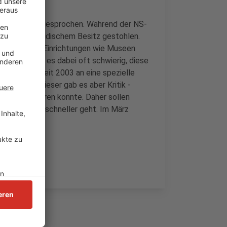
huss darüber gesprochen. Während der NS-
berwiegend jüdischem Besitz gestohlen.
öffentlichen Einrichtungen wie Museen
Besitzer war es dabei oft schwierig, diese
sich Kläger seit 2003 an eine spezielle
ion". An dieser gab es aber Kritik -
nd Fälle klären konnte. Daher sollen
 - damit es schneller geht. Im März