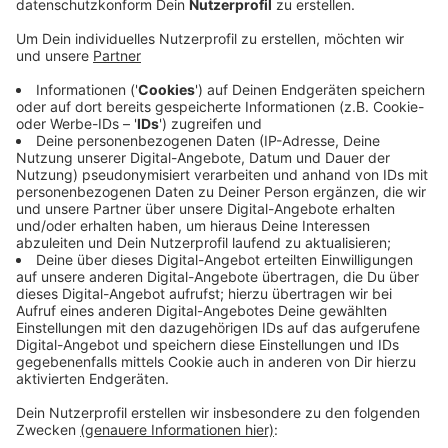
Anzeige
Demnach klafft im Haushalts-Entwurf für das nächste
Jahr ein Loch. Die Konjunkturlage in Deutschland ist
schlechter geworden und das macht sich laut
Bürgermeister auch beim Korschenbroicher Haushalt
bemerkbar. Insgesamt würden rund 650.000 Euro
fehlen. Ein Defizit darf Korschenbroich als
Stärkungspakt-Kommune allerdings nicht haben.
Deshalb sind Steuererhöhungen geplant. Allerdings
hofft die Stadt bis Ende des Jahres noch Geld über
den Verkauf von Bauland-Grundstücken einzunehmen.
Dann könnten die Steuererhöhungen geringer ausfallen
oder möglicherweise sogar ganz abgewendet werden.
Anzeige