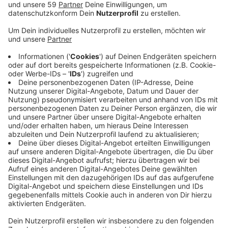
Dabei hat sich Neuss Marketing zusammen mit
niederländischen Partnern für ein EU-Programm
beworben. Auf der Strecke soll es dann verschiedene
Punkte zur Geschichte der Hanse geben. Am Dienstag
(21.05) ist dazu eine niederländische Delegation zu
Gast in Neuss. An dem Projekt zur
grenzüberschreitenden Zusammenarbeit nehmen aus
Deutschland auch die Städte Emmerich, Kalkar und
Wesel teil. Auf niederländischer Seite sind zehn
Städte mit im Boot. Das Projekt wird von der
Europäischen Union gefördert und kostet insgesamt
2,4 Millionen Euro. Die Stadt Neuss beteiligt sich mit
15.000 Euro. Ein Ziel der Maßnahme ist es, mehr
niederländische Touristen nach Neuss zu locken, sagt
ein Sprecher von Neuss Marketing. Im Jahr 2022
richtet Neuss den Hansetag aus.