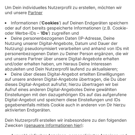
Anzeige
Das Grundstück sei als Gewerbegebiet ausgewiesen,
aber frei und eine mögliche Option, heißt es. Die
Fläche ist derzeit aber noch in Privatbesitz und die
Stadt müsste sie kaufen. Hier könnten dann Hallen für
mehrere Feuerwehrautos, Werkstätten und
Schulungsräume entstehen. Das jetzige Gebäude der
Freiwilligen Feuerwehr Osterath ist laut der
Beschlussvorlage in die Jahre gekommen.
Anzeige