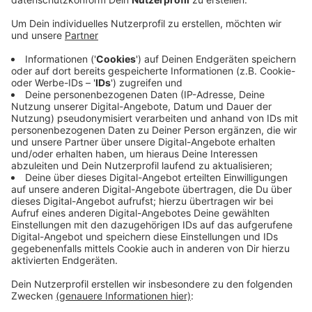
Anzeige
Besonders Menschen mit Schulterverschleiß oder
nach einem Bruch des Oberarmkopfes sollen laut
Krankenhaus davon profitieren. Das sogenannte
"Myometer" misst vor und nach einer
Schulteroperation die Kraftaufwendung bei
bestimmten Bewegungen. So kann demnach ein
direkter Vergleich dargestellt werden. Die Daten
sollen in die Forschung einfließen. Denn gerade bei
Schulterverschleiß gibt es laut Rheinland Klinikum
noch keine ausreichenden Untersuchungen von
Therapieansätzen.
Anzeige