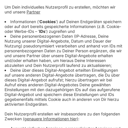
Anzeige
Eine Eichhörnchen-Brücke ist quasi ein Seil, dass den
Tieren das gefahrlose Überqueren von Fahrbahnen
ermöglicht. Es wird zwischen Bäume gespannt. Der
geplante Standort in Neuss ist am „Nixhütter Weg“. So
steht es in den Ausschussunterlagen. Bis zum Sommer
soll die Eichhörnchen-Brücke stehen. Die Kosten
werden auf 4.000 Euro geschätzt.
Hintergrund ist,
dass immer wieder Eichhörnchen auf starkbefahrenen
Straßen totgefahren werden.
Anzeige