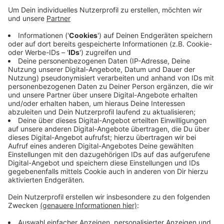
Anzeige
Fast 1200 Wohneinheiten entstehen momentan in
Neuss. Und auch bei den Mietern hat sich der
Bauverein bewährt: Das sehe man an der Mietdauer, so
der Verein. Mieter wohnen im Schnitt 11 Jahre in ihren
Wohnungen. Bei einer Durchschnittsmiete von rund
5,50 Euro zahlen sie auch weniger, als der Neusser
Mietspiegel als Orientierung angibt.
Anzeige