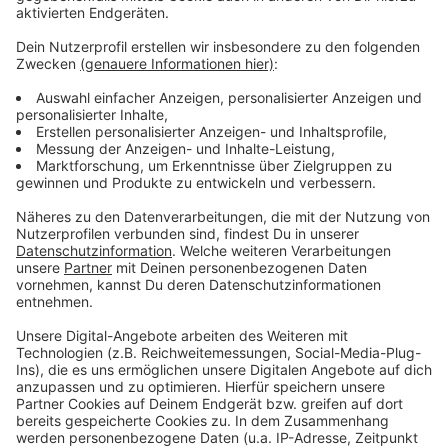
So berichteten wir zuerst:
Viel Gülle auf der Straße hat Montagabend (4.9.) in
Neuss zu einer längeren Straßensperrung geführt.
Nach Angaben der Polizei war auf der Kreuzung
Kaarster Straße/ Benzstraße ein Traktor-Anhänger mit
Gülle beim Abbiegen umgekippt. Rund 3500 Liter Gülle
seien dadurch auf der Straße gelandet, so ein
Sprecher. Die Stelle sei rund zwei Stunden gesperrt
gewesen - das habe aber zu keinem Chaos geführt. Die
Gülle sei letztlich über den Kanal abgeflossen. Eine
Gefahr gehe davon nicht aus, so der Sprecher weiter.
Die Experten der Unteren Wasserbehörde vom Kreis
seien auch vor Ort gewesen.
Anzeige