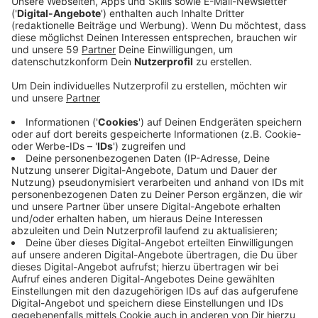
Anzeige
Nach Angaben der Polizei war der Anhänger auf der
Kreuzung Kaarster Straße/ Benzstraße beim Abbiegen
umgekippt. Laut Feuerwehr sind dadurch rund 3000
Liter einer Pilzbekämpfungsmittel-Mischung auf der
Straße gelandet. Es sei in der Menge aber unkritisch
und habe über den Kanal abgeleitet werden können, so
ein Feuerwehrsprecher. Die Experten der Unteren
Wasserbehörde vom Kreis seien auch vor Ort
gewesen. Anschließend sei noch mit Wasser
nachgespült worden. Die Kreuzung war rund zwei
Stunden gesperrt - das hat nach Polizeiangaben aber
zu keinem Chaos geführt. Ursprünglich hatte die
Polizei von Gülle gesprochen.